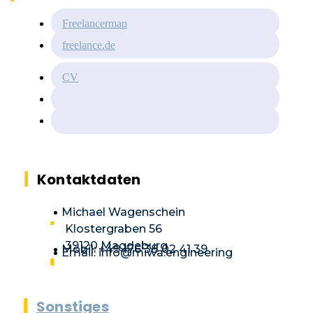
Freelancermap
freelance.de
CV
Kontaktdaten
Michael Wagenschein
Klostergraben 56
39120 Magdeburg
Mobil: +49 176 38 02 41 39
Email: info@miwa.engineering
Sonstiges