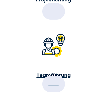
Button
Teamführung
Button