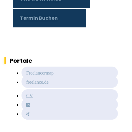
Termin Buchen
Portale
Freelancermap
freelance.de
CV